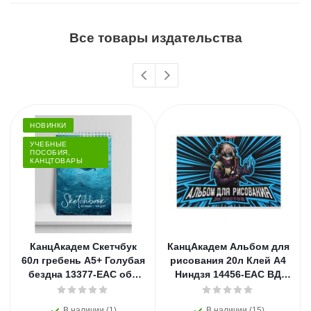
Все товары издательства
НОВИНКИ
УЧЕБНЫЕ
ПОСОБИЯ,
КАНЦТОВАРЫ
КанцАкадем Скетчбук
КанцАкадем Альбом для
60л гребень А5+ Голубая
рисования 20л Клей А4
бездна 13377-EAC обл
Ниндзя 14456-EAC ВД
БЦ мат лам 160г
лак
В наличии (1)
В наличии (15)