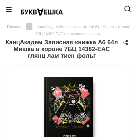
...
Главная
-
-
КанцАкадем Записная книжка А6 64л Мишка в короне
7БЦ 14382-EAC глянц лам тисн фольг
КанцАкадем Записная книжка А6 64л
Мишка в короне 7БЦ 14382-EAC
глянц лам тисн фольг