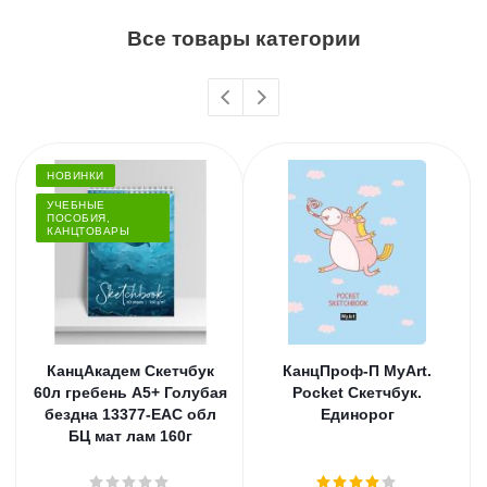
Все товары категории
НОВИНКИ
УЧЕБНЫЕ
ПОСОБИЯ,
КАНЦТОВАРЫ
КанцАкадем Скетчбук
КанцПроф-П MyArt.
60л гребень А5+ Голубая
Pocket Скетчбук.
бездна 13377-EAC обл
Единорог
БЦ мат лам 160г