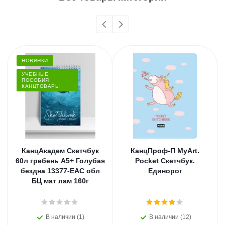
НОВИНКИ
УЧЕБНЫЕ
ПОСОБИЯ,
КАНЦТОВАРЫ
КанцАкадем Скетчбук
КанцПроф-П MyArt.
60л гребень А5+ Голубая
Pocket Скетчбук.
бездна 13377-EAC обл
Единорог
БЦ мат лам 160г
В наличии (1)
В наличии (12)