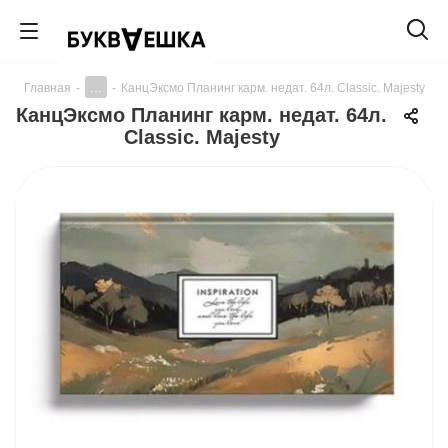
...
Главная
-
-
КанцЭксмо Планинг карм. недат. 64л. Classic. Majesty
КанцЭксмо Планинг карм. недат. 64л.
Classic. Majesty