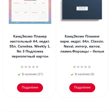
КанцЭксмо Планер
КанцЭксмо Планинг
настольный А4, недат.
карм. недат. 64л. Classic.
55л. Склейка. Weekly 1.
Naval, интегр, матов.
No 3 Подложка
ламин.Форзацы – белые
переплетный картон
В наличии (37)
В наличии (9)
Подробнее
Подробнее