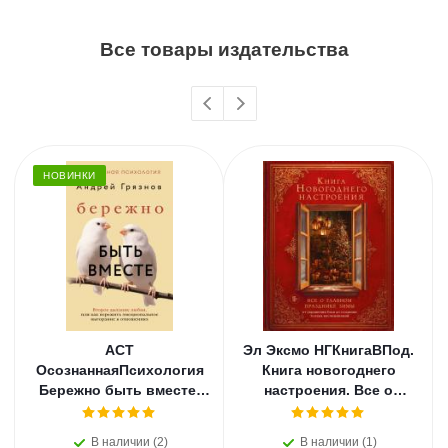
Все товары издательства
НОВИНКИ
АСТ
Эл Эксмо НГКнигаВПод.
ОсознаннаяПсихология
Книга новогоднего
Бережно быть вместе.
настроения. Все о
Второе дыхание любви,
главном празднике
или как пережить
зимы: от украшения
В наличии (2)
В наличии (1)