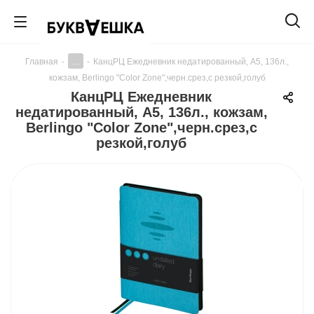
...
Главная
-
-
КанцРЦ Ежедневник недатированный, A5, 136л.,
кожзам, Berlingo "Color Zone",черн.срез,с резкой,голуб
КанцРЦ Ежедневник
недатированный, A5, 136л., кожзам,
Berlingo "Color Zone",черн.срез,с
резкой,голуб