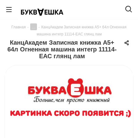
...
Главная
-
-
КанцАкадем Записная книжка А5+ 64л Огненная
машина интегр 11114-EAC глянц лам
КанцАкадем Записная книжка А5+
64л Огненная машина интегр 11114-
EAC глянц лам