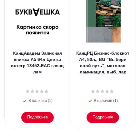
КанцАкадем Записная
КанцРЦ Бизнес-блокнот
книжка А5 64л Цветы
А4, 80л., BG "Выбери
интегр 13452-EAC глянц
свой путь", матовая
лам
ламинация, выб. лак
В наличии (1)
В наличии (1)
Подробнее
Подробнее