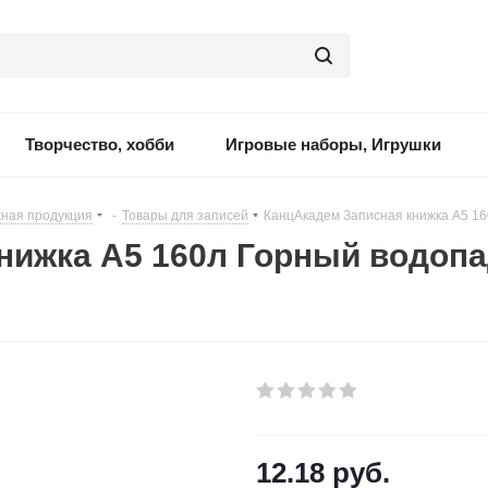
Творчество, хобби
Игровые наборы, Игрушки
ная продукция
-
Товары для записей
-
КанцАкадем Записная книжка А5 1
нижка А5 160л Горный водоп
12.18
руб.