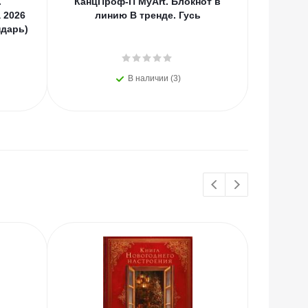
.
КанцПроф-П MyArt. Блокнот в
КанцРЦ 
 2026
линию В тренде. Гусь
еврофор
ндарь)
матов
В наличии (3)