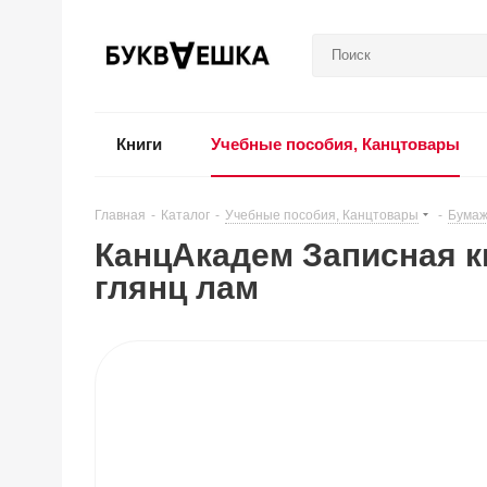
Книги
Учебные пособия, Канцтовары
Главная
-
Каталог
-
Учебные пособия, Канцтовары
-
Бумаж
КанцАкадем Записная к
глянц лам