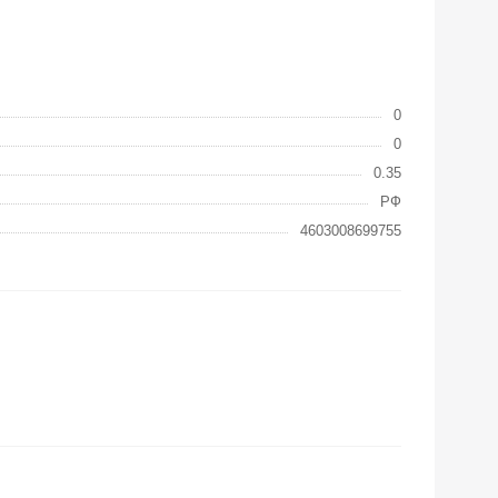
0
0
0.35
РФ
4603008699755