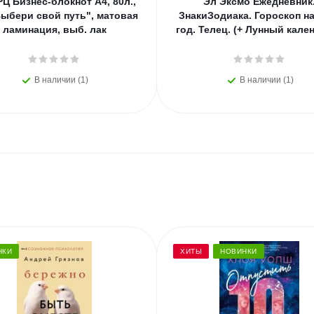
Ц Бизнес-блокнот А4, 80л.,
Эл Эксмо Ежедневник
ыбери свой путь", матовая
ЗнакиЗодиака. Гороскоп на
ламинация, выб. лак
год. Телец. (+ Лунный кале
В наличии (1)
В наличии (1)
НКИ
ХИТЫ
НОВИНКИ