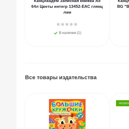
КанцАкадем Записная книжка А5
КанцР
64л Цветы интегр 13452-EAC глянц
BG "В
лам
В наличии (1)
Все товары издательства
НОВИ