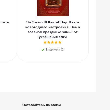
стить
Эл Эксмо НГКнигаВПод. Книга
Эл Эксмо
новогоднего настроения. Все о
кот
главном празднике зимы: от
Самос
украшения елки
н
В наличии (1)
Оставайтесь на связи