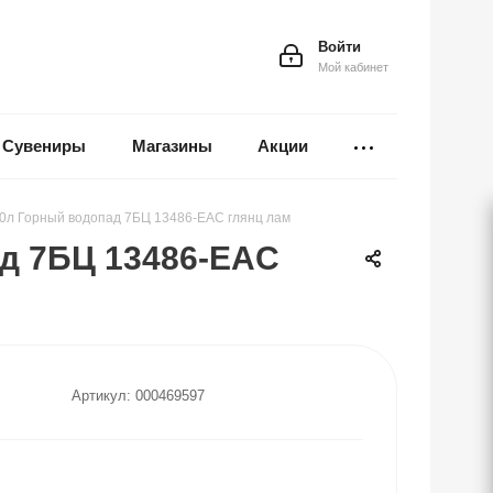
Войти
Мой кабинет
Сувениры
Магазины
Акции
60л Горный водопад 7БЦ 13486-EAC глянц лам
ад 7БЦ 13486-EAC
Артикул:
000469597