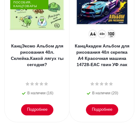
ПОСОБИЯ,
КАНЦТОВАРЫ
КанцЭксмо Альбом для
КанцАкадем Альбом для
рисования 40л.
рисования 40л скрепка
Склейка.Какой лягух ты
А4 Красочная машина
сегодня?
14728-EAC твин УФ лак
В наличии (16)
В наличии (20)
Подробнее
Подробнее