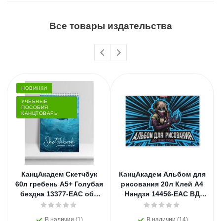
Все товары издательства
НОВИНКИ
УЧЕБНЫЕ
ПОСОБИЯ,
КАНЦТОВАРЫ
КанцАкадем Скетчбук
КанцАкадем Альбом для
60л гребень А5+ Голубая
рисования 20л Клей А4
бездна 13377-EAC обл
Ниндзя 14456-EAC ВД
БЦ мат лам 160г
лак
В наличии (1)
В наличии (14)